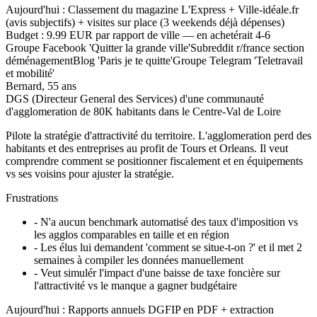
Aujourd'hui :
Classement du magazine L'Express + Ville-idéale.fr
(avis subjectifs) + visites sur place (3 weekends déjà dépenses)
Budget :
9.99 EUR par rapport de ville — en achetérait 4-6
Groupe Facebook 'Quitter la grande ville'
Subreddit r/france section
déménagement
Blog 'Paris je te quitte'
Groupe Telegram 'Teletravail
et mobilité'
Bernard
,
55 ans
DGS (Directeur General des Services) d'une communauté
d'agglomeration de 80K habitants dans le Centre-Val de Loire
Pilote la stratégie d'attractivité du territoire. L'agglomeration perd des
habitants et des entreprises au profit de Tours et Orleans. Il veut
comprendre comment se positionner fiscalement et en équipements
vs ses voisins pour ajuster la stratégie.
Frustrations
-
N'a aucun benchmark automatisé des taux d'imposition vs
les agglos comparables en taille et en région
-
Les élus lui demandent 'comment se situe-t-on ?' et il met 2
semaines à compiler les données manuellement
-
Veut simulér l'impact d'une baisse de taxe foncière sur
l'attractivité vs le manque a gagner budgétaire
Aujourd'hui :
Rapports annuels DGFIP en PDF + extraction