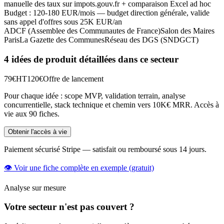
manuelle des taux sur impots.gouv.fr + comparaison Excel ad hoc
Budget :
120-180 EUR/mois — budget direction générale, valide
sans appel d'offres sous 25K EUR/an
ADCF (Assemblee des Communautes de France)
Salon des Maires
Paris
La Gazette des Communes
Réseau des DGS (SNDGCT)
4 idées de produit détaillées dans ce secteur
79€
HT
120€
Offre de lancement
Pour chaque idée : scope
MVP
, validation terrain, analyse
concurrentielle, stack technique et chemin vers 10K€
MRR
. Accès à
vie aux 90 fiches.
Obtenir l'accès à vie
Paiement sécurisé Stripe — satisfait ou remboursé sous 14 jours.
👁 Voir une fiche complète en exemple (gratuit)
Analyse sur mesure
Votre secteur n'est pas couvert ?