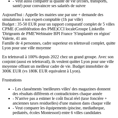
-
Veut aussi comparer la qualité de vie (écoles, transports,
santé) pour convaincre ses salariés de suivre
Aujourd'hui :
Appelle les mairies une par une + demande des
simulations à son expert-comptable (1h par ville)
Budget :
35-50 EUR pour un rapport comparatif complet de 5 villes
CPME (Confédération des PME)
CCI locale
Groupe LinkedIn
'Dirigeants de PME'
Webinaire BPI France 'S'implantér en région'
Valerie
,
41 ans
Famille de 4 personnes, cadre superieur en teletravail complet, quitte
Lyon pour une ville moyenne
En teletravail à 100% depuis 2022 chez un grand groupe. Avec son
conjoint (aussi en teletravail), ils veulent quitter Lyon pour une ville
moyenne offrant un meilleur cadre de vie. Budget immobilier de
300K EUR (vs 180K EUR equivalent à Lyon).
Frustrations
-
Les classéments 'meilleures villes' des magazines donnent
des résultats différents et contradictoires chaque année
-
N'arrive pas a estimer le coût fiscal réel (taxe foncière +
anciennes taxes residuelles) d'une maison dans chaque ville
-
Veut comparer les équipements (piscine, mediatheque,
pediatrès, écoles Montessori) entre 6 villes candidates