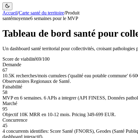
Accueil
/
Carte santé du territoire
/
Produit
santé
moyenne
6 semaines pour le
MVP
Tableau de bord santé pour colle
Un dashboard santé territorial pour collectivités, croisant pathologies 
Score de viabilité
69
/100
Demande
67
10.5K recherches/mois cumulees ('qualité eau potable commune' 6 60
Observatoires Regionaux de Santé.
Faisabilité
58
MVP en 6 semaines. 6 APIs a integrer (API FINESS, Données pathol
Marché
95
Objectif 10K MRR en 10-12 mois. Pricing 349-699 EUR.
Concurrence
45
4 concurrents identifies: Score Santé (FNORS), Geodes (Santé Publiq
dashboard interactif).