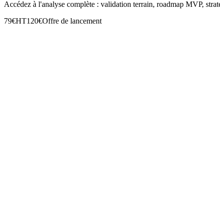
Accédez à l'analyse complète : validation terrain, roadmap
MVP
, str
79€
HT
120€
Offre de lancement