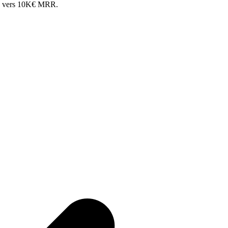
in vers 10K€
MRR
.