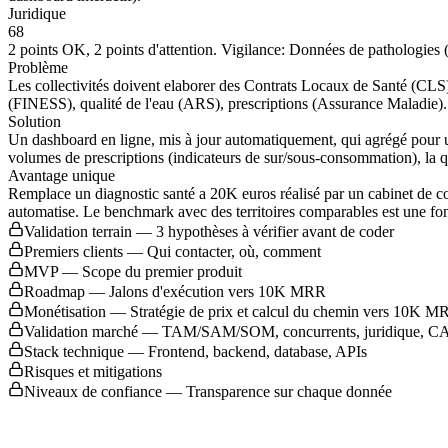
Juridique
68
2 points OK, 2 points d'attention. Vigilance: Données de pathologi
Problème
Les collectivités doivent elaborer des Contrats Locaux de Santé (CLS)
(
FINESS
), qualité de l'eau (
ARS
), prescriptions (Assurance Maladie). 
Solution
Un dashboard en ligne, mis à jour automatiquement, qui agrégé pour un
volumes de prescriptions (indicateurs de sur/sous-consommation), la qu
Avantage unique
Remplace un diagnostic santé a 20K euros réalisé par un cabinet de co
automatise. Le benchmark avec des territoires comparables est une fonc
Validation terrain — 3 hypothèses à vérifier avant de coder
Premiers clients — Qui contacter, où, comment
MVP
— Scope du premier produit
Roadmap — Jalons d'exécution vers 10K
MRR
Monétisation — Stratégie de prix et calcul du chemin vers 10K
M
Validation marché —
TAM
/
SAM
/
SOM
, concurrents, juridique,
C
Stack technique — Frontend, backend, database, APIs
Risques et mitigations
Niveaux de confiance — Transparence sur chaque donnée