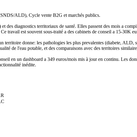
es (SNDS/ALD), Cycle vente B2G et marchés publics.
 et des diagnostics territoriaux de santé. Elles passent des mois a comp
Ce travail est souvent sous-traité a des cabinets de conseil a 15-30K euro
 territoire donne: les pathologies les plus prevalentes (diabete, ALD, s
alité de l'eau potable, et des comparaisons avec des territoires simila
nseil en un dashboard a 349 euros/mois mis à jour en continu. Les donn
tionnalité inédite.
RR
AC